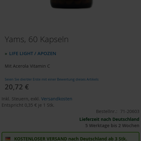
o
d
u
k
t
e
Yams, 60 Kapseln
Zum
b
i
Anfang
s
der
LIFE LIGHT / APOZEN
»
1
Bildergalerie
0
springen
Mit Acerola Vitamin C
E
u
r
Seien Sie die/der Erste mit einer Bewertung dieses Artikels
o
20,72 €
P
Inkl. Steuern
,
exkl.
Versandkosten
r
Entspricht
0,35 €
je 1 Stk.
o
Bestellnr.:
71-20603
d
u
Lieferzeit nach Deutschland
k
5 Werktage bis 2 Wochen
t
e
KOSTENLOSER VERSAND nach Deutschland ab 3 Stk.
b