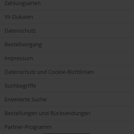
Zahlungsarten
e
R
Yii-Dukaten
o
s
Datenschutz
e
n
g
Bestellvorgang
a
r
Impressum
t
e
n
Datenschutz und Cookie-Richtlinien
S
Suchbegriffe
c
h
n
Erweiterte Suche
i
t
Bestellungen und Rücksendungen
z
e
r
Partner-Programm