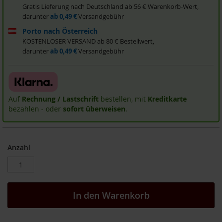
Gratis Lieferung nach Deutschland ab 56 € Warenkorb-Wert,
i
darunter
ab 0,49 €
Versandgebühr
s
2
Porto nach Österreich
0
KOSTENLOSER VERSAND ab 80 € Bestellwert,
E
darunter
ab 0,49 €
Versandgebühr
u
r
o
Marken
Auf
Rechnung / Lastschrift
bestellen, mit
Kreditkarte
bezahlen - oder
sofort überweisen
.
A
l
l
o
s
Anzahl
A
r
c
h
In den Warenkorb
e
B