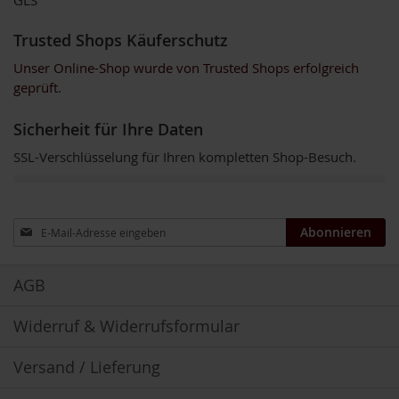
GLS
P
r
Trusted Shops Käuferschutz
i
m
Unser Online-Shop wurde von Trusted Shops erfolgreich
a
v
geprüft.
e
r
Sicherheit für Ihre Daten
a
SSL-Verschlüsselung für Ihren kompletten Shop-Besuch.
R
a
p
u
Anmeldung
Abonnieren
n
zum
z
Newsletter:
e
l
AGB
R
Widerruf & Widerrufsformular
a
w
B
Versand / Lieferung
i
t