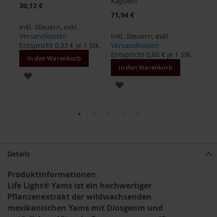
Kapseln
30,12 €
19,4
71,94 €
B
Inkl. Steuern
,
exkl.
Inkl
e
n
Versandkosten
Inkl. Steuern
,
exkl.
Ver
e
Stk.
Entspricht
0,33 €
je 1 Stk.
Versandkosten
Ents
c
Entspricht
0,60 €
je 1 Stk.
In den Warenkorb
In
o
In den Warenkorb
s
ZUR
ZUR
D
WUNSCHLISTE
a
WUNSCHLISTE
v
HINZUFÜGEN
e
HINZUFÜGEN
r
t
D
Details
r
.
Produktinformationen
E
Life Light® Yams ist ein hochwertiger
w
a
Pflanzenextrakt der wildwachsenden
l
mexikanischen Yams mit Diosgenin und
d