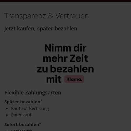
k
a
Transparenz & Vertrauen
f
f
e
Jetzt kaufen, später bezahlen
e
L
e
b
e
n
s
b
a
u
m
Flexible Zahlungsarten
L
*
Später bezahlen
i
Kauf auf Rechnung
f
Ratenkauf
e
L
*
Sofort bezahlen
i
g