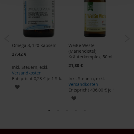
H
e
r
b
a
r
i
a
Omega 3, 120 Kapseln
Weiße Weste
Ferr
0
(Mariendistel)
Kap
27,42 €
H
Kräuterkomplex, 50ml
29,0
o
21,80 €
l
Inkl. Steuern
,
exkl.
l
Versandkosten
Inkl
e
Entspricht
0,23 €
je 1 Stk.
Inkl. Steuern
,
exkl.
Ver
Versandkosten
Ents
ZUR
K
Stk.
Entspricht
436,00 €
je 1 l
a
WUNSCHLISTE
ZUR
f
f
HINZUFÜGEN
WUNSCHLISTE
a
W
HINZUFÜGEN
i
l
d