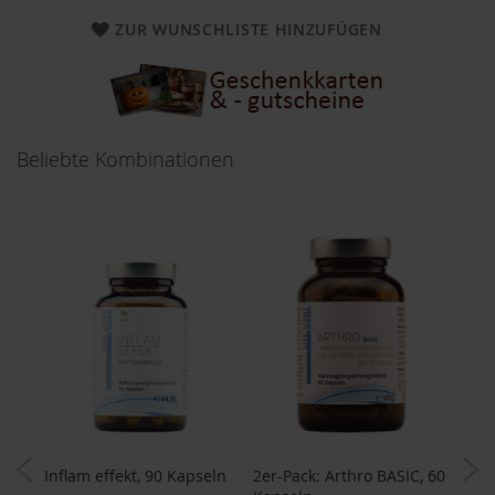
a
ZUR WUNSCHLISTE HINZUFÜGEN
r
n
h
o
u
s
e
Beliebte Kombinationen
B
a
u
c
k
h
o
f
B
e
l
t
a
n
eln
Inflam effekt, 90 Kapseln
2er-Pack: Arthro BASIC, 60
Brai
e