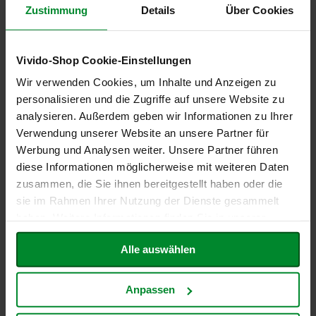
P
Zustimmung
Details
Über Cookies
Produktion enthalten,
r
Spuren unwahrscheinlich)
i
m
a
Macadamia- oder
Nein (ohne Analyse, nicht in
Vivido-Shop Cookie-Einstellungen
v
Queenslandnüsse
Rezeptur und/oder
e
Wir verwenden Cookies, um Inhalte und Anzeigen zu
(Macadamia ternifolia)
Produktion enthalten,
r
Spuren unwahrscheinlich)
personalisieren und die Zugriffe auf unsere Website zu
a
analysieren. Außerdem geben wir Informationen zu Ihrer
Mandeln (Amygdalus
Nein (ohne Analyse, nicht in
Verwendung unserer Website an unsere Partner für
R
communis L.)
Rezeptur und/oder
a
Werbung und Analysen weiter. Unsere Partner führen
Produktion enthalten,
p
diese Informationen möglicherweise mit weiteren Daten
u
Spuren unwahrscheinlich)
zusammen, die Sie ihnen bereitgestellt haben oder die
n
z
sie im Rahmen Ihrer Nutzung der Dienste gesammelt
Paranüsse (Bertholletia
Nein (ohne Analyse, nicht in
e
excelsa)
Rezeptur und/oder
haben. Weitere Informationen finden Sie in unserer
l
Produktion enthalten,
Datenschutzerklärung
.
Spuren unwahrscheinlich)
R
Alle auswählen
a
w
Pecannüsse (Carya
Nein (ohne Analyse, nicht in
B
illinoiesis)
Rezeptur und/oder
Anpassen
i
Produktion enthalten,
t