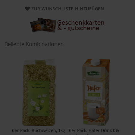
a
ZUR WUNSCHLISTE HINZUFÜGEN
r
n
h
o
u
s
e
Beliebte Kombinationen
B
a
u
c
k
h
o
f
B
e
l
t
a
n
6er-Pack: Buchweizen, 1kg
6er-Pack: Hafer Drink 0%
e