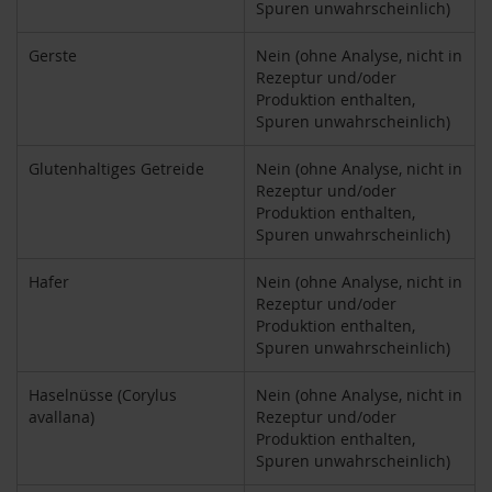
Spuren unwahrscheinlich)
k
a
f
Gerste
Nein (ohne Analyse, nicht in
f
Rezeptur und/oder
e
Produktion enthalten,
e
Spuren unwahrscheinlich)
L
Glutenhaltiges Getreide
Nein (ohne Analyse, nicht in
e
Rezeptur und/oder
b
Produktion enthalten,
e
n
Spuren unwahrscheinlich)
s
b
Hafer
Nein (ohne Analyse, nicht in
a
Rezeptur und/oder
u
Produktion enthalten,
m
Spuren unwahrscheinlich)
L
i
Haselnüsse (Corylus
Nein (ohne Analyse, nicht in
f
avallana)
Rezeptur und/oder
e
Produktion enthalten,
L
Spuren unwahrscheinlich)
i
g