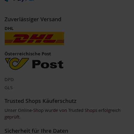
V
e
g
e
Zuverlässiger Versand
t
DHL
a
r
i
e
r
Österreichische Post
/
V
e
g
a
DPD
n
GLS
e
r
Trusted Shops Käuferschutz
G
r
Unser Online-Shop wurde von Trusted Shops erfolgreich
ü
geprüft.
n
e
Sicherheit für Ihre Daten
S