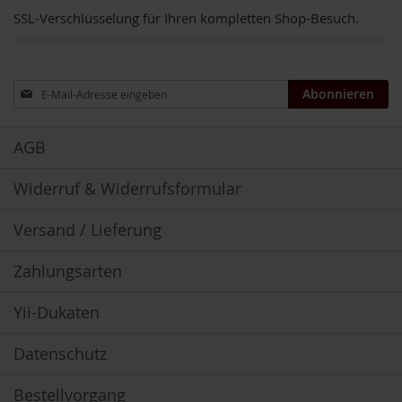
m
SSL-Verschlüsselung für Ihren kompletten Shop-Besuch.
o
o
t
h
Anmeldung
i
Abonnieren
e
zum
s
Newsletter:
AGB
K
o
Widerruf & Widerrufsformular
m
b
i
Versand / Lieferung
n
a
t
Zahlungsarten
i
o
Yii-Dukaten
n
s
p
Datenschutz
r
o
Bestellvorgang
d