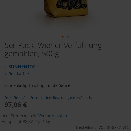
o
d
u
k
t
e
b
i
5er-Pack: Wiener Verführung
Zum
s
Anfang
gemahlen, 500g
1
der
0
Bildergalerie
E
SONNENTOR
»
u
springen
r
»
Röstkaffee
o
schokoladig-fruchtig, milde Säure
P
r
Seien Sie die/der Erste mit einer Bewertung dieses Artikels
o
97,06 €
d
u
k
Inkl. Steuern
,
exkl.
Versandkosten
t
Entspricht
38,82 €
je 1 kg
e
Bestellnr.:
765-306782-VE5
b