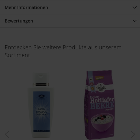
u
Mehr Informationen
p
i
n
Bewertungen
o
G
e
t
Entdecken Sie weitere Produkte aus unserem
r
Sortiment
e
i
d
e
k
a
f
f
e
e
A
m
i
n