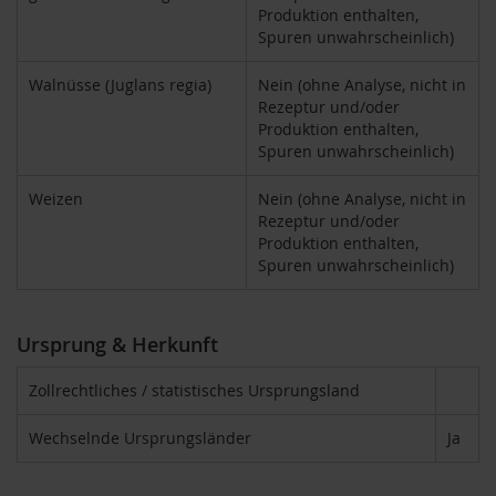
Produktion enthalten,
M
Spuren unwahrscheinlich)
u
l
t
Walnüsse (Juglans regia)
Nein (ohne Analyse, nicht in
i
Rezeptur und/oder
p
Produktion enthalten,
a
Spuren unwahrscheinlich)
c
k
s
Weizen
Nein (ohne Analyse, nicht in
Rezeptur und/oder
D
Produktion enthalten,
r
Spuren unwahrscheinlich)
.
T
ö
Ursprung & Herkunft
t
h
Zollrechtliches / statistisches Ursprungsland
L
i
Wechselnde Ursprungsländer
Ja
f
e
L