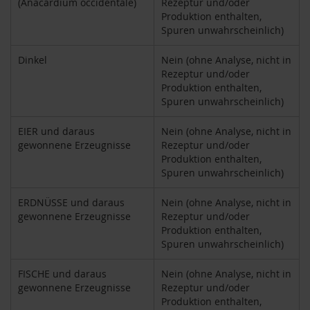
(Anacardium occidentale)
Rezeptur und/oder
Produktion enthalten,
H
e
Spuren unwahrscheinlich)
r
b
Dinkel
Nein (ohne Analyse, nicht in
a
Rezeptur und/oder
r
Produktion enthalten,
i
Spuren unwahrscheinlich)
a
H
EIER und daraus
Nein (ohne Analyse, nicht in
o
gewonnene Erzeugnisse
Rezeptur und/oder
l
Produktion enthalten,
l
Spuren unwahrscheinlich)
e
ERDNÜSSE und daraus
Nein (ohne Analyse, nicht in
K
gewonnene Erzeugnisse
Rezeptur und/oder
a
Produktion enthalten,
f
f
Spuren unwahrscheinlich)
a
W
FISCHE und daraus
Nein (ohne Analyse, nicht in
i
gewonnene Erzeugnisse
Rezeptur und/oder
l
Produktion enthalten,
d