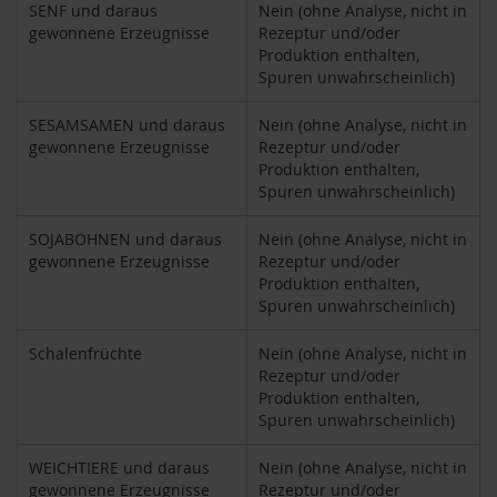
S
SENF und daraus
Nein (ohne Analyse, nicht in
o
gewonnene Erzeugnisse
Rezeptur und/oder
n
Produktion enthalten,
n
Spuren unwahrscheinlich)
e
n
t
SESAMSAMEN und daraus
Nein (ohne Analyse, nicht in
o
gewonnene Erzeugnisse
Rezeptur und/oder
r
Produktion enthalten,
Spuren unwahrscheinlich)
W
e
SOJABOHNEN und daraus
Nein (ohne Analyse, nicht in
r
gewonnene Erzeugnisse
Rezeptur und/oder
z
Produktion enthalten,
Spuren unwahrscheinlich)
Y
o
g
Schalenfrüchte
Nein (ohne Analyse, nicht in
i
Rezeptur und/oder
T
Produktion enthalten,
e
Spuren unwahrscheinlich)
a
WEICHTIERE und daraus
Nein (ohne Analyse, nicht in
Nahrungsergänzung
gewonnene Erzeugnisse
Rezeptur und/oder