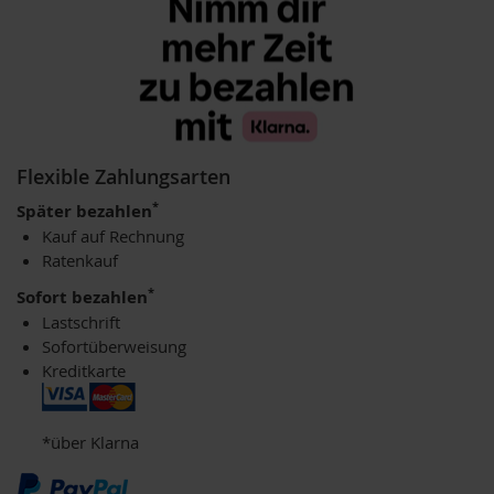
u
n
g
E
n
z
y
Flexible Zahlungsarten
m
e
*
Später bezahlen
Kauf auf Rechnung
F
Ratenkauf
ü
r
*
Sofort bezahlen
K
i
Lastschrift
n
Sofortüberweisung
d
Kreditkarte
e
r
F
*über Klarna
ü
r