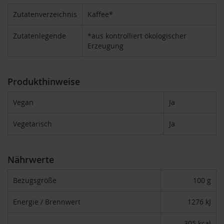
T
ö
Zutatenverzeichnis
Kaffee*
t
h
Zutatenlegende
*aus kontrolliert ökologischer
Erzeugung
E
d
e
n
Produkthinweise
/
W
Vegan
Ja
ü
r
z
Vegetarisch
Ja
l
F
Nährwerte
a
r
f
Bezugsgröße
100 g
a
l
Energie / Brennwert
1276 kJ
l
a
305 kcal