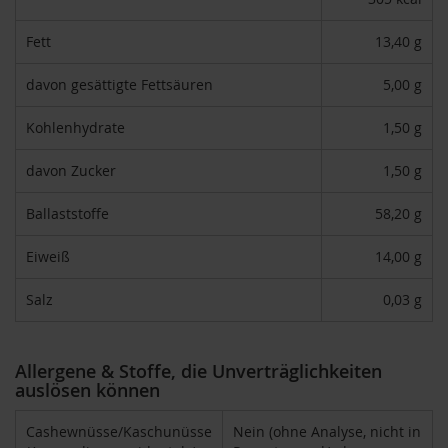
F
o
Fett
13,40 g
n
t
davon gesättigte Fettsäuren
5,00 g
a
i
n
Kohlenhydrate
1,50 g
e
davon Zucker
1,50 g
G
o
Ballaststoffe
58,20 g
v
i
n
Eiweiß
14,00 g
d
a
Salz
0,03 g
H
e
i
Allergene & Stoffe, die Unverträglichkeiten
r
auslösen können
l
e
Cashewnüsse/Kaschunüsse
Nein (ohne Analyse, nicht in
r