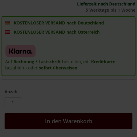
Lieferzeit nach Deutschland
i
5 Werktage bis 1 Woche
s
2
0
KOSTENLOSER VERSAND nach Deutschland
E
KOSTENLOSER VERSAND nach Österreich
u
r
o
Marken
Auf
Rechnung / Lastschrift
bestellen, mit
Kreditkarte
A
bezahlen - oder
sofort überweisen
.
l
l
o
s
Anzahl
A
r
c
h
In den Warenkorb
e
B