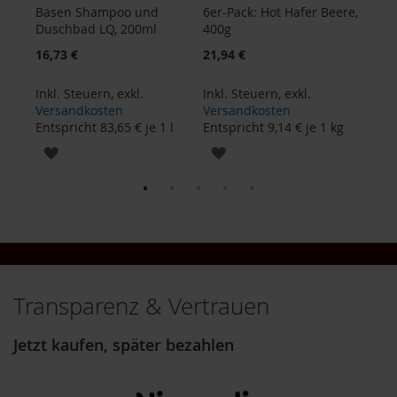
o
l
Basen Shampoo und
6er-Pack: Hot Hafer Beere,
6er-
s
Duschbad LQ, 200ml
400g
Parm
ä
16,73 €
21,94 €
26,5
u
r
e
Inkl. Steuern
,
exkl.
Inkl. Steuern
,
exkl.
Inkl
n
Versandkosten
Versandkosten
Ver
 kg
Entspricht
83,65 €
je 1 l
Entspricht
9,14 €
je 1 kg
Ents
B
ZUR
ZUR
I
O
WUNSCHLISTE
WUNSCHLISTE
N
a
HINZUFÜGEN
HINZUFÜGEN
h
r
u
n
g
Transparenz & Vertrauen
s
e
r
Jetzt kaufen, später bezahlen
g
ä
n
z