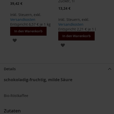
Zucker, 1l
Sonderangebot
39,42 €
13,24 €
B
e
Inkl. Steuern
,
exkl.
n
Versandkosten
Inkl. Steuern
,
exkl.
e
Entspricht
6,57 €
je 1 kg
Versandkosten
c
Entspricht
2,21 €
je 1 l
In den Warenkorb
o
In den Warenkorb
s
ZUR
ZUR
D
WUNSCHLISTE
a
WUNSCHLISTE
v
HINZUFÜGEN
e
HINZUFÜGEN
r
Details
t
schokoladig-fruchtig, milde Säure
D
r
.
E
Bio-Röstkaffee
w
a
l
Zutaten
d