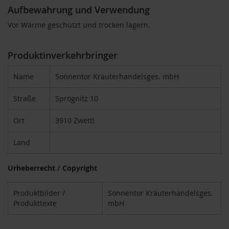
Aufbewahrung und Verwendung
i
g
Vor Wärme geschützt und trocken lagern.
h
t
Produktinverkehrbringer
T
A
Name
Sonnentor Kräuterhandelsges. mbH
K
E
m
Straße
Sprögnitz 10
e
/
Ort
3910 Zwettl
N
a
Land
t
u
r
Urheberrecht / Copyright
e
l
Produktbilder /
Sonnentor Kräuterhandelsges.
l
Produkttexte
mbH
a
L