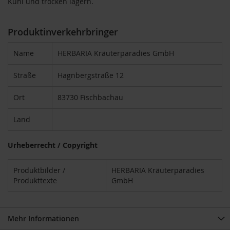
Kühl und trocken lagern.
P
r
i
Produktinverkehrbringer
m
a
v
Name
HERBARIA Kräuterparadies GmbH
e
r
Straße
Hagnbergstraße 12
a
Ort
83730 Fischbachau
R
a
p
Land
u
n
z
Urheberrecht / Copyright
e
l
Produktbilder /
HERBARIA Kräuterparadies
Produkttexte
GmbH
R
a
w
B
Mehr Informationen
i
t