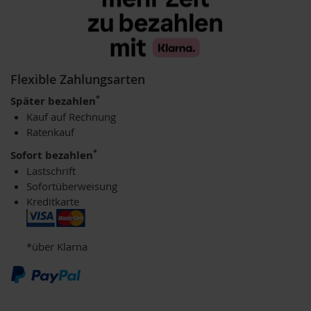
M
u
l
t
i
p
Flexible Zahlungsarten
a
c
*
Später bezahlen
k
Kauf auf Rechnung
s
Ratenkauf
D
*
Sofort bezahlen
r
Lastschrift
.
Sofortüberweisung
T
Kreditkarte
ö
t
h
*über Klarna
L
i
f
e
L