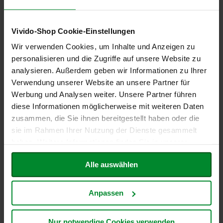
k
SCHWEFELDIOXID
Nein (ohne Analyse, nicht in
a
UND SULPHITE
Rezeptur und/oder Produktion
f
enthalten, Spuren unwahrscheinlich)
Vivido-Shop Cookie-Einstellungen
f
e
Wir verwenden Cookies, um Inhalte und Anzeigen zu
e
SELLERIE und
Kann in Spuren enthalten sein
personalisieren und die Zugriffe auf unsere Website zu
daraus
L
analysieren. Außerdem geben wir Informationen zu Ihrer
gewonnene
e
Erzeugnisse
Verwendung unserer Website an unsere Partner für
b
Werbung und Analysen weiter. Unsere Partner führen
e
SENF und daraus
Kann in Spuren enthalten sein
n
diese Informationen möglicherweise mit weiteren Daten
gewonnene
s
zusammen, die Sie ihnen bereitgestellt haben oder die
Erzeugnisse
b
sie im Rahmen Ihrer Nutzung der Dienste gesammelt
a
u
haben. Weitere Informationen finden Sie in unserer
SESAMSAMEN
Kann in Spuren enthalten sein
m
und daraus
Datenschutzerklärung
.
gewonnene
Alle auswählen
L
Erzeugnisse
i
f
Anpassen
SOJABOHNEN und
Nein (ohne Analyse, nicht in
e
L
daraus
Rezeptur und/oder Produktion
i
gewonnene
enthalten, Spuren unwahrscheinlich)
Nur notwendige Cookies verwenden
g