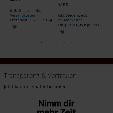
S
4,18 €
81,5
o
n
Inkl. Steuern
,
exkl.
n
Versandkosten
Inkl. Steuern
,
exkl.
Inkl
e
Entspricht
83,73 €
je 1 kg
Versandkosten
Ver
n
kg
Entspricht
0,05 €
je 1 Stk.
Ents
ZUR
t
ZUR
o
WUNSCHLISTE
r
WUNSCHLISTE
HINZUFÜGEN
W
HINZUFÜGEN
e
r
z
Y
Transparenz & Vertrauen
o
g
i
Jetzt kaufen, später bezahlen
T
e
a
Nahrungsergänzung