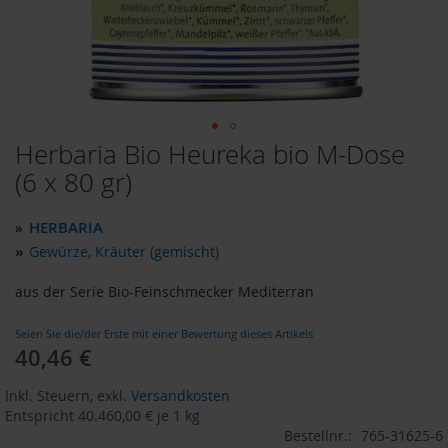
o
d
u
k
t
e
b
i
Herbaria Bio Heureka bio M-Dose
Zum
s
Anfang
(6 x 80 gr)
1
der
0
Bildergalerie
E
HERBARIA
»
u
springen
r
»
Gewürze, Kräuter (gemischt)
o
aus der Serie Bio-Feinschmecker Mediterran
P
r
Seien Sie die/der Erste mit einer Bewertung dieses Artikels
o
40,46 €
d
u
k
Inkl. Steuern
,
exkl.
Versandkosten
t
Entspricht
40.460,00 €
je 1 kg
e
Bestellnr.:
765-31625-6
b