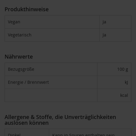
T
ö
Produkthinweise
t
h
Vegan
Ja
E
Vegetarisch
Ja
d
e
n
/
Nährwerte
W
ü
r
Bezugsgröße
100 g
z
l
Energie / Brennwert
kJ
F
kcal
a
r
f
a
Allergene & Stoffe, die Unverträglichkeiten
l
auslösen können
l
a
Dinkel
Kann in Spuren enthalten sein