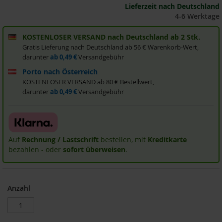
Lieferzeit nach Deutschland
i
4-6 Werktage
s
2
0
KOSTENLOSER VERSAND nach Deutschland ab 2 Stk.
E
Gratis Lieferung nach Deutschland ab 56 € Warenkorb-Wert,
u
darunter
ab 0,49 €
Versandgebühr
r
o
Porto nach Österreich
KOSTENLOSER VERSAND ab 80 € Bestellwert,
Marken
darunter
ab 0,49 €
Versandgebühr
A
l
l
o
Auf
Rechnung / Lastschrift
bestellen, mit
Kreditkarte
s
bezahlen - oder
sofort überweisen
.
A
r
c
Anzahl
h
e
B