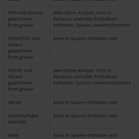
F
o
EIER und daraus
Nein (ohne Analyse, nicht in
n
gewonnene
Rezeptur und/oder Produktion
t
Erzeugnisse
enthalten, Spuren unwahrscheinlich)
a
i
ERDNÜSSE und
Kann in Spuren enthalten sein
n
e
daraus
gewonnene
G
Erzeugnisse
o
v
FISCHE und
Nein (ohne Analyse, nicht in
i
daraus
Rezeptur und/oder Produktion
n
gewonnene
enthalten, Spuren unwahrscheinlich)
d
Erzeugnisse
a
H
Gerste
Kann in Spuren enthalten sein
e
i
Glutenhaltiges
Kann in Spuren enthalten sein
r
Getreide
l
e
r
Hafer
Kann in Spuren enthalten sein