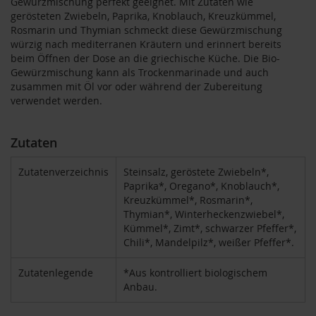
Gewürzmischung perfekt geeignet. Mit Zutaten wie
gerösteten Zwiebeln, Paprika, Knoblauch, Kreuzkümmel,
B
Rosmarin und Thymian schmeckt diese Gewürzmischung
e
würzig nach mediterranen Kräutern und erinnert bereits
n
beim Öffnen der Dose an die griechische Küche. Die Bio-
e
Gewürzmischung kann als Trockenmarinade und auch
c
zusammen mit Öl vor oder während der Zubereitung
o
verwendet werden.
s
D
Zutaten
a
v
e
Zutatenverzeichnis
Steinsalz, geröstete Zwiebeln*,
r
Paprika*, Oregano*, Knoblauch*,
t
Kreuzkümmel*, Rosmarin*,
Thymian*, Winterheckenzwiebel*,
D
Kümmel*, Zimt*, schwarzer Pfeffer*,
r
Chili*, Mandelpilz*, weißer Pfeffer*.
.
E
w
Zutatenlegende
*Aus kontrolliert biologischem
a
Anbau.
l
d