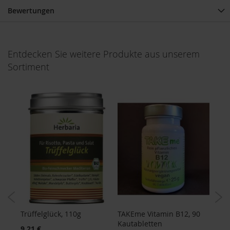
e
Bewertungen
R
o
s
Entdecken Sie weitere Produkte aus unserem
e
n
Sortiment
g
a
r
t
e
n
S
c
h
n
i
t
z
e
r
Trüffelglück, 110g
TAKEme Vitamin B12, 90
2er-
0g
Kautabletten
Kap
9,21 €