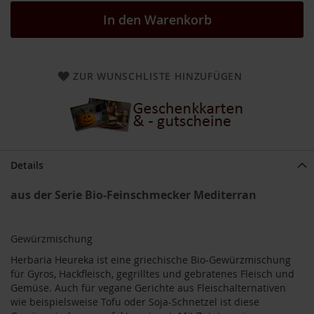
a
In den Warenkorb
r
n
h
o
u
ZUR WUNSCHLISTE HINZUFÜGEN
s
e
B
a
u
c
Details
k
h
aus der Serie Bio-Feinschmecker Mediterran
o
f
B
Gewürzmischung
e
Herbaria Heureka ist eine griechische Bio-Gewürzmischung
l
für Gyros, Hackfleisch, gegrilltes und gebratenes Fleisch und
t
Gemüse. Auch für vegane Gerichte aus Fleischalternativen
a
n
wie beispielsweise Tofu oder Soja-Schnetzel ist diese
e