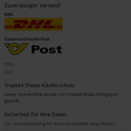
Zuverlässiger Versand
i
g
DHL
h
t
T
A
Österreichische Post
K
E
m
e
DPD
/
GLS
N
a
t
Trusted Shops Käuferschutz
u
Unser Online-Shop wurde von Trusted Shops erfolgreich
r
e
geprüft.
l
l
Sicherheit für Ihre Daten
a
SSL-Verschlüsselung für Ihren kompletten Shop-Besuch.
L