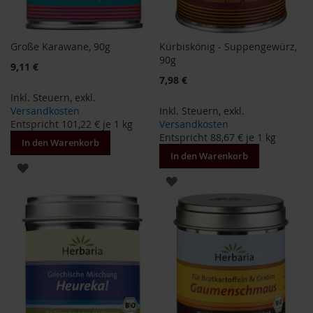
H
e
r
Große Karawane, 90g
Kürbiskönig - Suppengewürz,
b
90g
a
9,11 €
r
Sonderangebot
7,98 €
i
Inkl. Steuern
,
exkl.
a
Versandkosten
Inkl. Steuern
,
exkl.
Entspricht
101,22 €
je 1 kg
Versandkosten
H
Entspricht
88,67 €
je 1 kg
In den Warenkorb
o
l
In den Warenkorb
ZUR
l
ZUR
e
WUNSCHLISTE
WUNSCHLISTE
K
HINZUFÜGEN
a
HINZUFÜGEN
f
f
a
W
i
l
d