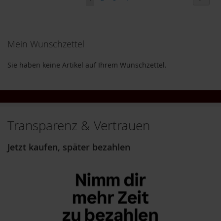
HINZUFÜGEN
HINZUFÜGEN
i
lesen
g
h
gerade
t
Mein Wunschzettel
Seite
T
A
Sie haben keine Artikel auf Ihrem Wunschzettel.
K
E
m
e
/
N
Transparenz & Vertrauen
a
t
Jetzt kaufen, später bezahlen
u
r
e
l
l
a
L