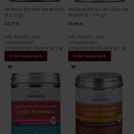
F
Herbaria Trio Noir bio M-Dose
Herbaria Bio Ruf der Oase bio
o
(6 x 75 gr)
M-Dose (6 x 110 gr)
n
t
Sonderangebot
42,71 €
45,06 €
a
i
Inkl. Steuern
,
exkl.
Inkl. Steuern
,
exkl.
n
e
Versandkosten
Versandkosten
Entspricht
42.710,00 €
je 1 kg
Entspricht
45.060,00 €
je 1 kg
G
In den Warenkorb
In den Warenkorb
o
v
ZUR
ZUR
i
n
WUNSCHLISTE
WUNSCHLISTE
d
a
HINZUFÜGEN
HINZUFÜGEN
H
e
i
r
l
e
r