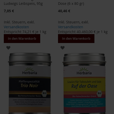
T
Ludwigs Leibspeis, 95g
Dose (6 x 80 gr)
ö
7,05 €
40,46 €
t
h
Inkl. Steuern
,
exkl.
Inkl. Steuern
,
exkl.
E
Versandkosten
Versandkosten
d
Entspricht
74,21 €
je 1 kg
Entspricht
40.460,00 €
je 1 kg
e
In den Warenkorb
In den Warenkorb
n
/
ZUR
ZUR
W
ü
WUNSCHLISTE
WUNSCHLISTE
r
z
HINZUFÜGEN
HINZUFÜGEN
l
F
a
r
f
a
l
l
a