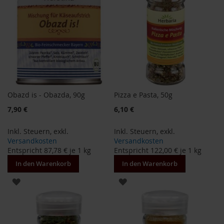
S
o
n
n
e
n
t
o
r
W
Obazd is - Obazda, 90g
Pizza e Pasta, 50g
e
Sonderangebot
7,90 €
6,10 €
r
z
Inkl. Steuern
,
exkl.
Inkl. Steuern
,
exkl.
Y
Versandkosten
Versandkosten
o
Entspricht
87,78 €
je 1 kg
Entspricht
122,00 €
je 1 kg
g
In den Warenkorb
In den Warenkorb
i
T
ZUR
ZUR
e
a
WUNSCHLISTE
WUNSCHLISTE
Nahrungsergänzung
HINZUFÜGEN
HINZUFÜGEN