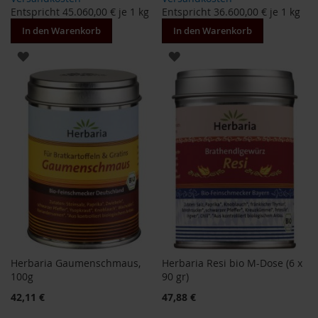
Entspricht
45.060,00 €
je 1 kg
Entspricht
36.600,00 €
je 1 kg
i
s
In den Warenkorb
In den Warenkorb
2
0
ZUR
ZUR
E
u
WUNSCHLISTE
WUNSCHLISTE
r
o
HINZUFÜGEN
HINZUFÜGEN
Marken
A
l
l
o
s
A
r
c
Herbaria Gaumenschmaus,
Herbaria Resi bio M-Dose (6 x
h
100g
90 gr)
e
Sonderangebot
42,11 €
47,88 €
B