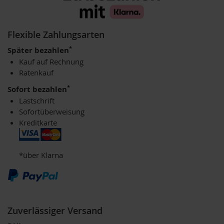
u
p
i
n
Flexible Zahlungsarten
o
*
Später bezahlen
G
e
Kauf auf Rechnung
t
Ratenkauf
r
*
Sofort bezahlen
e
i
Lastschrift
d
Sofortüberweisung
e
Kreditkarte
k
a
f
*über Klarna
f
e
e
A
m
Zuverlässiger Versand
i
n