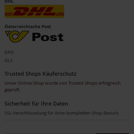
DHL
o
s
ä
u
r
Österreichische Post
e
n
B
DPD
I
O
GLS
N
a
Trusted Shops Käuferschutz
h
r
Unser Online-Shop wurde von Trusted Shops erfolgreich
u
geprüft.
n
g
s
Sicherheit für Ihre Daten
e
r
SSL-Verschlüsselung für Ihren kompletten Shop-Besuch.
g
ä
n
z