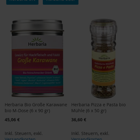
o
d
u
k
t
e
b
i
s
1
0
E
u
r
o
P
r
Herbaria Bio Große Karawane
Herbaria Pizza e Pasta bio
o
bio M-Dose (6 x 90 gr)
Mühle (6 x 50 gr)
d
u
Sonderangebot
Sonderangebot
45,06 €
36,60 €
k
t
Inkl. Steuern
,
exkl.
Inkl. Steuern
,
exkl.
e
Versandkosten
Versandkosten
b