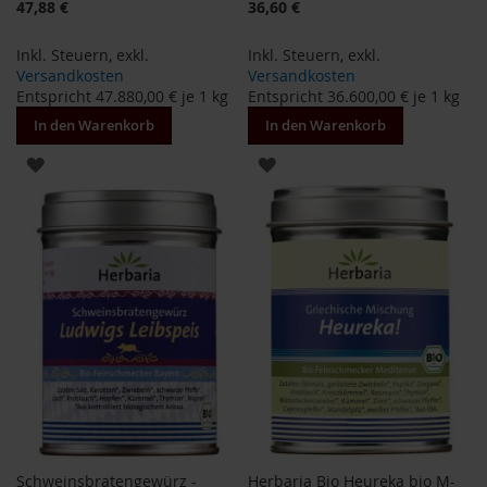
Sonderangebot
Sonderangebot
47,88 €
36,60 €
B
Inkl. Steuern
,
exkl.
Inkl. Steuern
,
exkl.
e
Versandkosten
Versandkosten
n
Entspricht
47.880,00 €
je 1 kg
Entspricht
36.600,00 €
je 1 kg
e
c
In den Warenkorb
In den Warenkorb
o
s
ZUR
ZUR
D
WUNSCHLISTE
WUNSCHLISTE
a
v
HINZUFÜGEN
HINZUFÜGEN
e
r
t
D
r
.
E
w
a
l
d
Schweinsbratengewürz -
Herbaria Bio Heureka bio M-