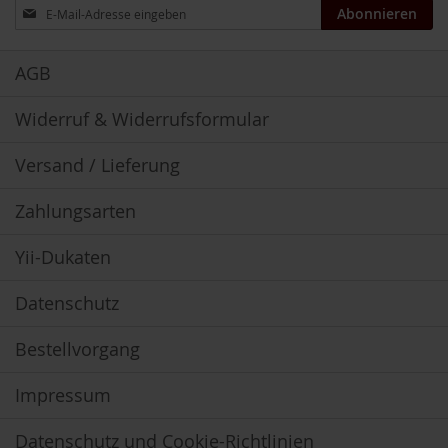
Anmeldung
Abonnieren
u
zum
n
Newsletter:
g
AGB
E
n
Widerruf & Widerrufsformular
z
y
m
Versand / Lieferung
e
Zahlungsarten
F
ü
r
Yii-Dukaten
K
i
Datenschutz
n
d
e
Bestellvorgang
r
Impressum
F
ü
r
Datenschutz und Cookie-Richtlinien