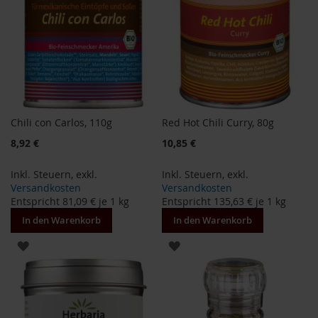
e
R
o
s
e
n
g
a
Chili con Carlos, 110g
Red Hot Chili Curry, 80g
r
t
Sonderangebot
8,92 €
10,85 €
e
n
Inkl. Steuern
,
exkl.
Inkl. Steuern
,
exkl.
Versandkosten
Versandkosten
S
Entspricht
81,09 €
je 1 kg
Entspricht
135,63 €
je 1 kg
c
h
In den Warenkorb
In den Warenkorb
n
i
ZUR
ZUR
t
z
WUNSCHLISTE
WUNSCHLISTE
e
r
HINZUFÜGEN
HINZUFÜGEN