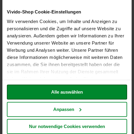
h
t
Vivido-Shop Cookie-Einstellungen
Wir verwenden Cookies, um Inhalte und Anzeigen zu
M
o
personalisieren und die Zugriffe auf unsere Website zu
r
analysieren. Außerdem geben wir Informationen zu Ihrer
g
Trüffelglück, 110g
Tutto mio, 65g
Verwendung unserer Website an unsere Partner für
e
n
9,29 €
6,72 €
Werbung und Analysen weiter. Unsere Partner führen
l
diese Informationen möglicherweise mit weiteren Daten
a
Inkl. Steuern
,
exkl.
Inkl. Steuern
,
exkl.
zusammen, die Sie ihnen bereitgestellt haben oder die
n
Versandkosten
Versandkosten
d
sie im Rahmen Ihrer Nutzung der Dienste gesammelt
Entspricht
84,45 €
je 1 kg
Entspricht
103,38 €
je 1 kg
haben. Weitere Informationen finden Sie in unserer
N
In den Warenkorb
In den Warenkorb
Datenschutzerklärung
.
a
Alle auswählen
t
ZUR
ZUR
u
r
WUNSCHLISTE
WUNSCHLISTE
e
Anpassen
HINZUFÜGEN
HINZUFÜGEN
l
l
a
Nur notwendige Cookies verwenden