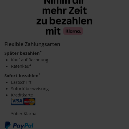
u
p
i
n
o
G
e
t
Flexible Zahlungsarten
r
e
*
Später bezahlen
i
Kauf auf Rechnung
d
Ratenkauf
e
k
*
Sofort bezahlen
a
Lastschrift
f
Sofortüberweisung
f
Kreditkarte
e
e
A
*über Klarna
m
i
n