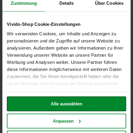
Zustimmung
Details
Über Cookies
h
t
M
Vivido-Shop Cookie-Einstellungen
o
r
Wir verwenden Cookies, um Inhalte und Anzeigen zu
g
Vanillezucker Bourbon mit
8er-Pack: Datteln Deglet Nour,
personalisieren und die Zugriffe auf unsere Website zu
e
Rapadura HIH, 8g
entsteint, HIH, 250g
analysieren. Außerdem geben wir Informationen zu Ihrer
n
Sonderangebot
1,51 €
22,48 €
l
Verwendung unserer Website an unsere Partner für
a
Werbung und Analysen weiter. Unsere Partner führen
n
Inkl. Steuern
,
exkl.
Inkl. Steuern
,
exkl.
diese Informationen möglicherweise mit weiteren Daten
d
Versandkosten
Versandkosten
Entspricht
188,75 €
je 1 kg
Entspricht
11,24 €
je 1 kg
zusammen, die Sie ihnen bereitgestellt haben oder die
N
sie im Rahmen Ihrer Nutzung der Dienste gesammelt
In den Warenkorb
In den Warenkorb
a
haben. Weitere Informationen finden Sie in unserer
t
ZUR
ZUR
u
Datenschutzerklärung
.
r
Alle auswählen
WUNSCHLISTE
WUNSCHLISTE
e
l
HINZUFÜGEN
HINZUFÜGEN
l
Anpassen
a