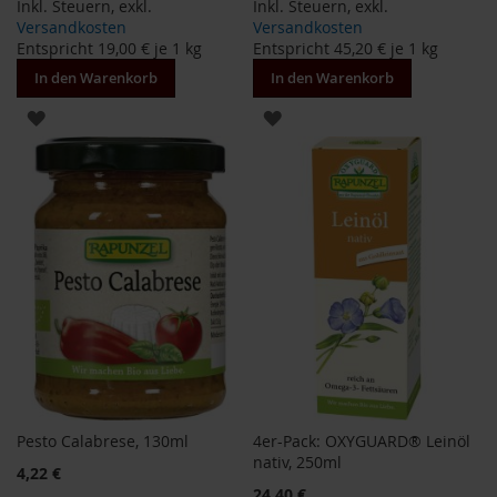
Inkl. Steuern
,
exkl.
Inkl. Steuern
,
exkl.
i
Versandkosten
Versandkosten
s
Entspricht
19,00 €
je 1 kg
Entspricht
45,20 €
je 1 kg
2
In den Warenkorb
In den Warenkorb
0
E
ZUR
ZUR
u
r
WUNSCHLISTE
WUNSCHLISTE
o
HINZUFÜGEN
HINZUFÜGEN
Marken
A
l
l
o
s
A
r
c
h
Pesto Calabrese, 130ml
4er-Pack: OXYGUARD® Leinöl
e
nativ, 250ml
Sonderangebot
4,22 €
B
24,40 €