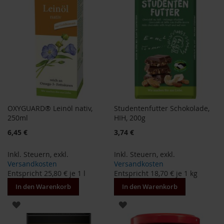
S
o
n
n
e
n
t
o
r
W
e
OXYGUARD® Leinöl nativ,
Studentenfutter Schokolade,
r
250ml
HIH, 200g
z
6,45 €
3,74 €
Y
o
Inkl. Steuern
,
exkl.
Inkl. Steuern
,
exkl.
g
Versandkosten
Versandkosten
i
Entspricht
25,80 €
je 1 l
Entspricht
18,70 €
je 1 kg
T
e
In den Warenkorb
In den Warenkorb
a
ZUR
ZUR
Nahrungsergänzung
WUNSCHLISTE
WUNSCHLISTE