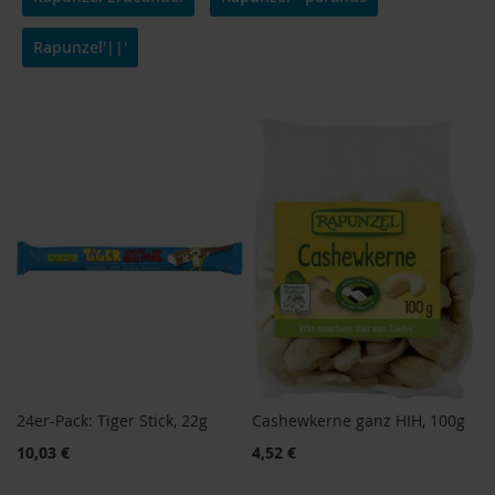
o
d
Rapunzel'||'
u
k
t
e
b
i
s
1
0
E
u
r
o
P
r
o
d
u
24er-Pack: Tiger Stick, 22g
Cashewkerne ganz HIH, 100g
k
10,03 €
4,52 €
t
e
b