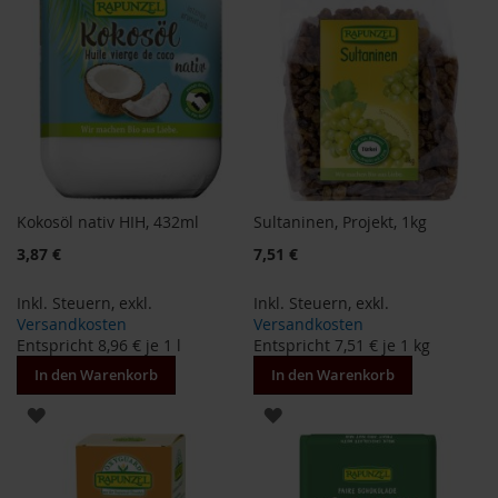
e
R
o
s
e
n
g
a
r
t
Kokosöl nativ HIH, 432ml
Sultaninen, Projekt, 1kg
e
Sonderangebot
3,87 €
7,51 €
n
S
Inkl. Steuern
,
exkl.
Inkl. Steuern
,
exkl.
c
Versandkosten
Versandkosten
h
Entspricht
8,96 €
je 1 l
Entspricht
7,51 €
je 1 kg
n
In den Warenkorb
In den Warenkorb
i
t
ZUR
ZUR
z
e
WUNSCHLISTE
WUNSCHLISTE
r
HINZUFÜGEN
HINZUFÜGEN