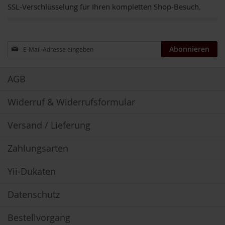
SSL-Verschlüsselung für Ihren kompletten Shop-Besuch.
u
n
g
E
Anmeldung
Abonnieren
n
zum
z
Newsletter:
y
AGB
m
e
Widerruf & Widerrufsformular
F
ü
Versand / Lieferung
r
K
i
Zahlungsarten
n
d
Yii-Dukaten
e
r
Datenschutz
F
ü
Bestellvorgang
r