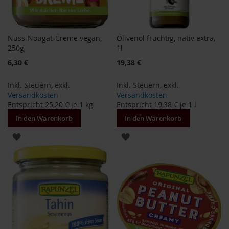
H
e
r
Nuss-Nougat-Creme vegan,
Olivenöl fruchtig, nativ extra,
b
250g
1l
a
r
6,30 €
19,38 €
i
a
Inkl. Steuern
,
exkl.
Inkl. Steuern
,
exkl.
Versandkosten
Versandkosten
H
Entspricht
25,20 €
je 1 kg
Entspricht
19,38 €
je 1 l
o
l
In den Warenkorb
In den Warenkorb
l
e
ZUR
ZUR
K
WUNSCHLISTE
WUNSCHLISTE
a
f
HINZUFÜGEN
HINZUFÜGEN
f
a
W
i
l
d