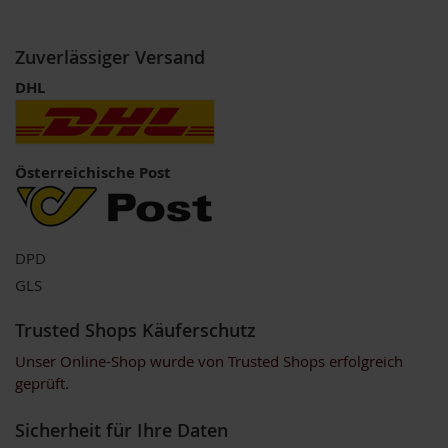
o
s
ä
Zuverlässiger Versand
u
r
DHL
e
n
B
Österreichische Post
I
O
N
a
h
DPD
r
u
GLS
n
g
Trusted Shops Käuferschutz
s
e
Unser Online-Shop wurde von Trusted Shops erfolgreich
r
geprüft.
g
ä
n
Sicherheit für Ihre Daten
z