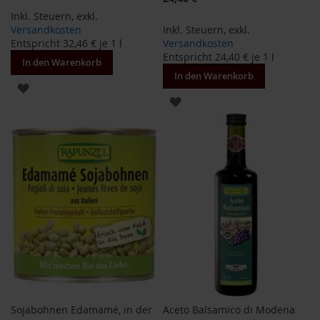
a
Inkl. Steuern
,
exkl.
r
Versandkosten
Inkl. Steuern
,
exkl.
n
Entspricht
32,46 €
je 1 l
Versandkosten
h
Entspricht
24,40 €
je 1 l
o
In den Warenkorb
u
In den Warenkorb
s
ZUR
e
ZUR
WUNSCHLISTE
B
WUNSCHLISTE
HINZUFÜGEN
a
HINZUFÜGEN
u
c
k
h
o
f
B
e
l
t
a
n
Sojabohnen Edamamé, in der
Aceto Balsamico di Modena
e