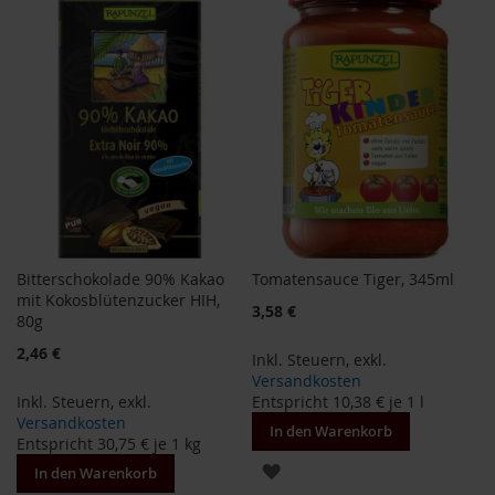
M
HINZUFÜGEN
HINZUFÜGEN
u
l
t
i
p
a
c
k
s
D
r
Bitterschokolade 90% Kakao
Tomatensauce Tiger, 345ml
.
mit Kokosblütenzucker HIH,
T
3,58 €
80g
ö
t
2,46 €
Inkl. Steuern
,
exkl.
h
Versandkosten
Inkl. Steuern
,
exkl.
Entspricht
10,38 €
je 1 l
L
Versandkosten
i
In den Warenkorb
Entspricht
30,75 €
je 1 kg
f
ZUR
e
In den Warenkorb
L