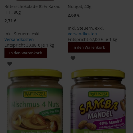
T
Bitterschokolade 85% Kakao
Nougat, 40g
ö
HIH, 80g
t
2,68 €
h
2,71 €
Inkl. Steuern
,
exkl.
E
Inkl. Steuern
,
exkl.
Versandkosten
d
Versandkosten
Entspricht
67,00 €
je 1 kg
e
Entspricht
33,88 €
je 1 kg
n
In den Warenkorb
/
In den Warenkorb
W
ZUR
ü
ZUR
r
WUNSCHLISTE
z
WUNSCHLISTE
l
HINZUFÜGEN
HINZUFÜGEN
F
a
r
f
a
l
l
a