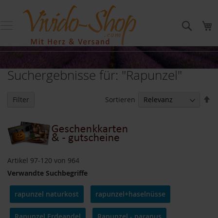
Direkt
Produkte
zum
bis
Suche
M
Inhalt
20
Euro
P
r
Suchergebnisse für: "Rapunzel"
o
d
u
In
Sortieren
Filter
k
ab
t
Re
e
b
i
s
5
Artikel
97
-
120
von
964
E
u
Verwandte Suchbegriffe
r
o
rapunzel naturkost
rapunzel+haselnüsse
P
r
Rapunzel Erdeandel
Rapunzel - paranus