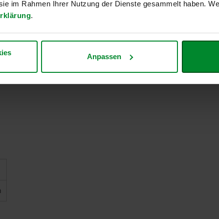
fraktioniertes Kokosöl: Konsistenzgeber, Sonnenblumenöl, ätherisch
e sie im Rahmen Ihrer Nutzung der Dienste gesammelt haben. Wei
 ätherischen Öle, Pfefferminzaroma natürlichen Ursprungs
rklärung
.
ents
ianthus Annuus Seed Oil, Eucalyptus Globulus Leaf Oil, Salvia Offi
ies
Anpassen
n