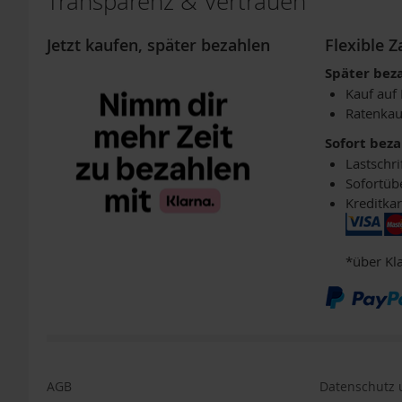
Transparenz & Vertrauen
Packs
4er-
Jetzt kaufen, später bezahlen
Flexible 
Packs
Später bez
6er-
Kauf auf
Packs
Ratenkau
TAKEme
Sofort bez
Glücksnahrung
Mandarine-
Lastschri
Apfel
Sofortüb
Kreditkar
TAKEme
Glücksnahrung
BIO
*über Kl
Kakao-
Banane
TAKEme
Plus
TAKEme
Omega-
3
AGB
Datenschutz u