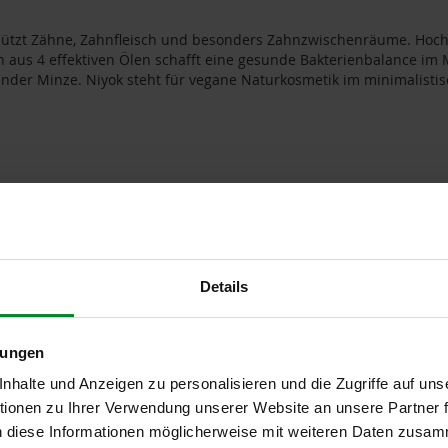
chützt Zähne, Zahnfleisch und besonders Zahnzwischenräume. Hoch
ion aus 4 effektiven Ölen schafft eine gesunde Bakterienbalance im
der Minze. Niyok steht für vegane Naturkosmetik im minimalistisc
Details
zehn Minuten durch die Zahnzwischenräume ziehen und zum Schl
lungen
halte und Anzeigen zu personalisieren und die Zugriffe auf uns
ionen zu Ihrer Verwendung unserer Website an unsere Partner
n diese Informationen möglicherweise mit weiteren Daten zusam