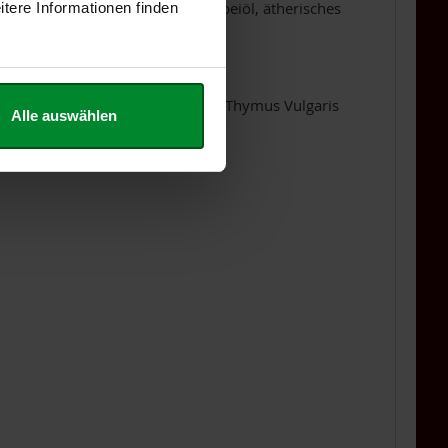
es Eukalyptusöl, ätherisches Salbeiöl, ätherisches
tere Informationen finden
cinalis Oil, Citrus Limon Peel Oil, Thymus Vulgaris
Alle auswählen