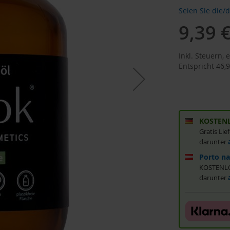
Seien Sie die/
9,39 
Sonderan
Inkl. Steuern
,
e
Entspricht
46,9
KOSTENL
Gratis Li
darunter
Porto na
KOSTENLOS
darunter