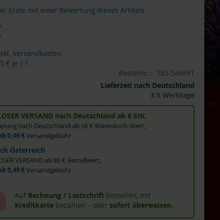
der Erste mit einer Bewertung dieses Artikels
€
gebot
xkl.
Versandkosten
5 €
je 1 l
Bestellnr.:
765-546691
Lieferzeit nach Deutschland
3-5 Werktage
OSER VERSAND nach Deutschland ab 6 Stk.
eferung nach Deutschland ab 56 € Warenkorb-Wert,
ab 0,49 €
Versandgebühr
ch Österreich
ER VERSAND ab 80 € Bestellwert,
ab 0,49 €
Versandgebühr
Auf
Rechnung / Lastschrift
bestellen, mit
Kreditkarte
bezahlen - oder
sofort überweisen
.