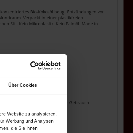
konzentriertes Bio-Kokosöl beugt Entzündungen vor
 Mundraum. Verpackt in einer plastikfreien
hen Stil. Kein Mikroplastik. Kein Palmöl. Made in
Über Cookies
uss in einem Tuch entsorgen. Vor Gebrauch
ere Website zu analysieren.
 für Werbung und Analysen
men, die Sie ihnen