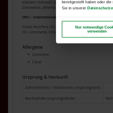
Für
Klartext: Kokosöl: antibakterieller Hauptwirkstoff, 
bereitgestellt haben oder di
Vegetarier
Zitronenöl, ätherisches Thymianöl, Bestandteile der
Sie in unserer
Datenschutze
/
Veganer
INCI - International Nomenclature Cosmetic Ingredi
Grüne
Cocos Nucifera Oil, Caprylic/Capric Triglyceride, Hel
Nur notwendige Cook
Smoothies
verwenden
Oil, Limonene, Citral, Aroma
Kombinationsprodukte
Licht-
Allergene
Quanten-
Limonene
Produkte
Citral
Mikroalgen
Mineralien
und
Ursprung & Herkunft
Spurenelemente
Zollrechtliches / statistisches Ursprungsland
Omega
3
DHA/EPA
Wechselnde Ursprungsländer
Nei
Pflanzenextrakte
&