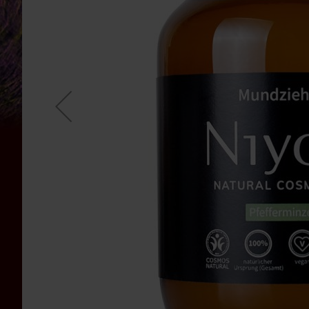
Bauckhof
Beltane
Benecos
Davert
Dr.
Ewald
Töth
Eden
/
Würzl
Farfalla
Fontaine
Govinda
Heirler
Herbaria
Holle