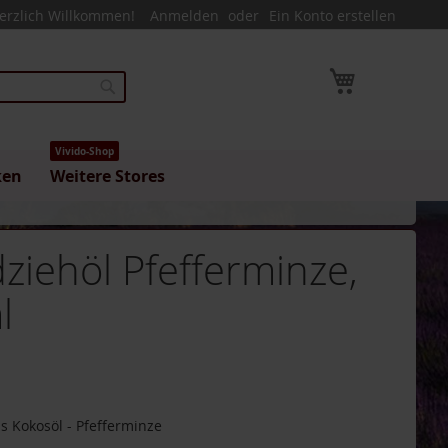
erzlich Willkommen!
Anmelden
Ein Konto erstellen
Mein Warenk
Suche
Vivido-Shop
ken
Weitere Stores
iehöl Pfefferminze,
l
 Kokosöl - Pfefferminze