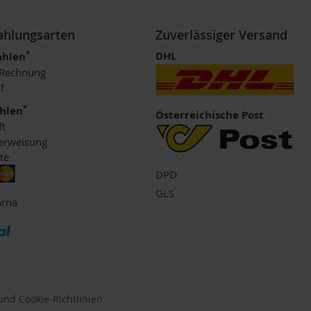
Zahlungsarten
Zuverlässiger Versand
*
DHL
ahlen
 Rechnung
f
*
ahlen
Österreichische Post
ft
erweisung
te
DPD
GLS
arna
nd Cookie-Richtlinien