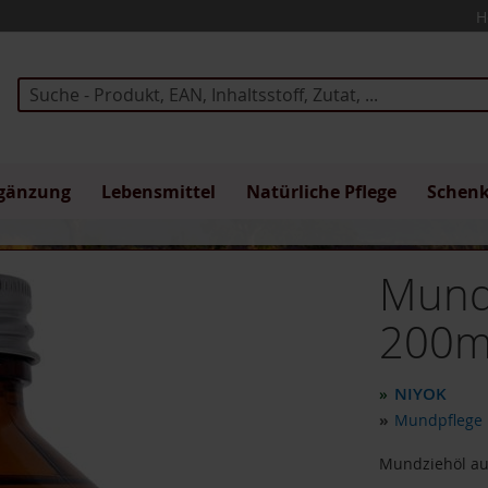
H
Suche
gänzung
Lebensmittel
Natürliche Pflege
Schen
Mundz
200m
NIYOK
»
»
Mundpflege
Mundziehöl aus