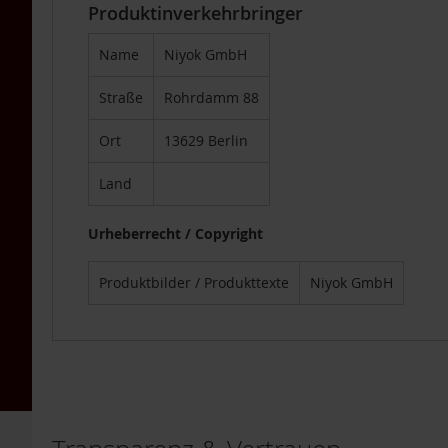
Kräuterdestillate
Produktinverkehrbringer
Sonnengrün
Name
Niyok GmbH
Spezielle
Nahrungsergänzung
Straße
Rohrdamm 88
Sport-
Nahrungsergänzung
Ort
13629 Berlin
TAKEme
Land
TAKEme
Glücksnahrung
Basen-
Urheberrecht / Copyright
Grün
TAKEme
Produktbilder / Produkttexte
Niyok GmbH
Nahrungsergänzungen
TAKEme
Vitamin
B12
-
Kautabletten
2er-